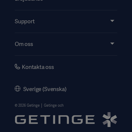
Produkter och lösningar
Tjänster
Support
Insikter
Evenemang
Om oss
Security
Investerare
Karriär
Kontakta oss
Bolagsstyrning
Historik
Sverige (Svenska)
Getinges Integritetscenter
Website use disclaimer
© 2026 Getinge │ Getinge och