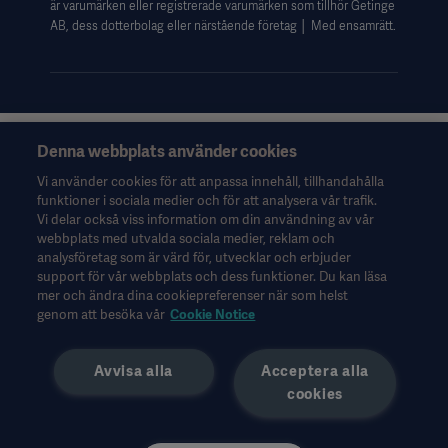
är varumärken eller registrerade varumärken som tillhör Getinge
AB, dess dotterbolag eller närstående företag │ Med ensamrätt.
Denna webbplats använder cookies
Denna information riktar sig uteslutande till hälso- och
sjukvårdspersonal eller andra professionella yrkesgrupper och
Vi använder cookies för att anpassa innehåll, tillhandahålla
ges endast i informationssyfte. Informationen är inte
funktioner i sociala medier och för att analysera vår trafik.
uttömmande och ska därför inte användas som ersättning för
Vi delar också viss information om din användning av vår
bruksanvisningen, servicemanualen eller medicinsk rådgivning.
webbplats med utvalda sociala medier, reklam och
Getinge ansvarar inte för eventuella åtgärder eller försummelser
analysföretag som är värd för, utvecklar och erbjuder
från någon part baserat på detta material. Detta sker uteslutet på
support för vår webbplats och dess funktioner. Du kan läsa
användarens egen risk.
mer och ändra dina cookiepreferenser när som helst
Eventuella behandlingar, lösningar eller produkter som nämns
genom att besöka vår
Cookie Notice
kanske inte är tillgängliga eller godkända i ditt land. Information
får inte kopieras eller användas, helt eller delvis, utan skriftligt
Avvisa alla
Acceptera alla
tillstånd från Getinge.
cookies
Denna information är avsedd för en internationell publik utanför
USA.
Synpunkter, åsikter och påståenden som uttrycks kommer