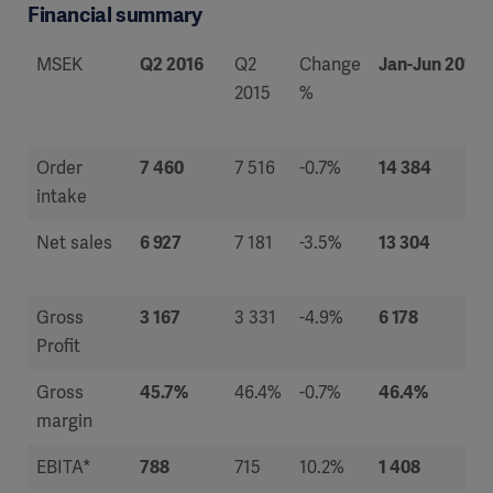
Financial summary
MSEK
Q2
2016
Q2
Change
Jan-Jun
2016
2015
%
Order
7 460
7 516
-0.7%
14 384
intake
Net sales
6 927
7 181
-3.5%
13 304
Gross
3 167
3 331
-4.9%
6 178
Profit
Gross
45.7%
46.4%
-0.7%
46.4%
margin
EBITA*
788
715
10.2%
1 408