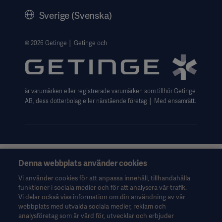
Historik
Sverige (Svenska)
Getinges Integritetscenter
Website use disclaimer
© 2026 Getinge │ Getinge och
är varumärken eller registrerade varumärken som tillhör Getinge
AB, dess dotterbolag eller närstående företag │ Med ensamrätt.
Denna webbplats använder cookies
Denna information riktar sig uteslutande till hälso- och
sjukvårdspersonal eller andra professionella yrkesgrupper och
Vi använder cookies för att anpassa innehåll, tillhandahålla
ges endast i informationssyfte. Informationen är inte
funktioner i sociala medier och för att analysera vår trafik.
uttömmande och ska därför inte användas som ersättning för
Vi delar också viss information om din användning av vår
bruksanvisningen, servicemanualen eller medicinsk rådgivning.
webbplats med utvalda sociala medier, reklam och
Getinge ansvarar inte för eventuella åtgärder eller försummelser
analysföretag som är värd för, utvecklar och erbjuder