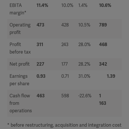
EBITA
11.4%
10.0%
1.4%
10.6%
margin*
Operating
473
428
10.5%
789
profit
Profit
311
243
28.0%
468
before tax
Net profit
227
177
28.2%
342
Earnings
0.93
0.71
31.0%
1.39
per share
Cash flow
463
598
-22.6%
1
from
16
operations
* before restructuring, acquisition and integration cost