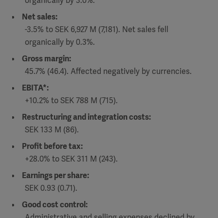
organically by 3.0%.
Net sales:
-3.5% to SEK 6,927 M (7,181). Net sales fell
organically by 0.3%.
Gross margin:
45.7% (46.4). Affected negatively by currencies.
EBITA*:
+10.2% to SEK 788 M (715).
Restructuring and integration costs:
SEK 133 M (86).
Profit before tax:
+28.0% to SEK 311 M (243).
Earnings per share:
SEK 0.93 (0.71).
Good cost control:
Administrative and selling expenses declined by