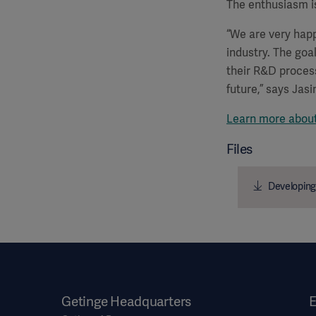
The enthusiasm is
“We are very happ
industry. The goa
their R&D process
future,” says Jasi
Learn more about 
Files
Developing 
Getinge Headquarters
E