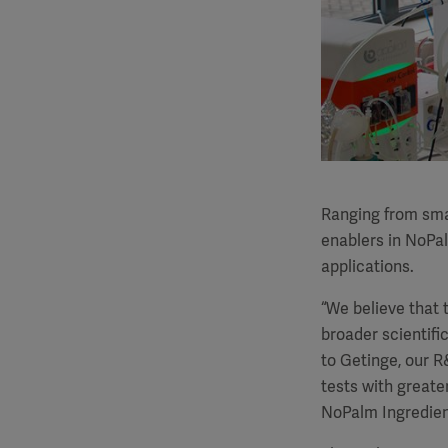
Ranging from smal
enablers in NoPal
applications.
“We believe that t
broader scientifi
to Getinge, our R
tests with greate
NoPalm Ingredien