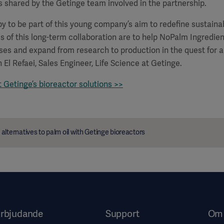
 shared by the Getinge team involved in the partnership.
y to be part of this young company’s aim to redefine sustainabi
ls of this long-term collaboration are to help NoPalm Ingredie
es and expand from research to production in the quest for a 
n El Refaei, Sales Engineer, Life Science at Getinge.
Getinge’s bioreactor solutions >>
alternatives to palm oil with Getinge bioreactors
rbjudande
Support
Om 