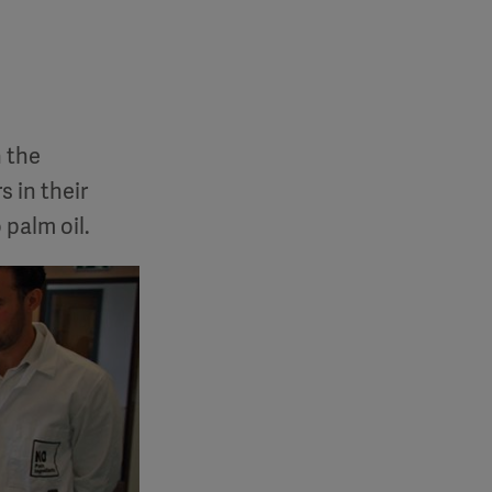
 the
 in their
 palm oil.