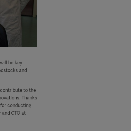
will be key
eedstocks and
 contribute to the
nnovations. Thanks
 for conducting
er and CTO at