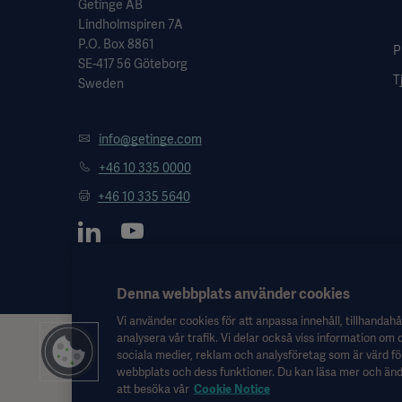
Getinge AB
Lindholmspiren 7A
P.O. Box 8861
P
SE-417 56 Göteborg
T
Sweden
info@getinge.com
+46 10 335 0000
+46 10 335 5640
Denna webbplats använder cookies
Vi använder cookies för att anpassa innehåll, tillhandahål
analysera vår trafik. Vi delar också viss information o
Denna information riktar sig uteslutande till hälso- och sjukvårds
sociala medier, reklam och analysföretag som är värd för
som ersättning för bruksanvisningen, servicemanualen eller medicin
webbplats och dess funktioner. Du kan läsa mer och än
användarens egen risk.
att besöka vår
Cookie Notice