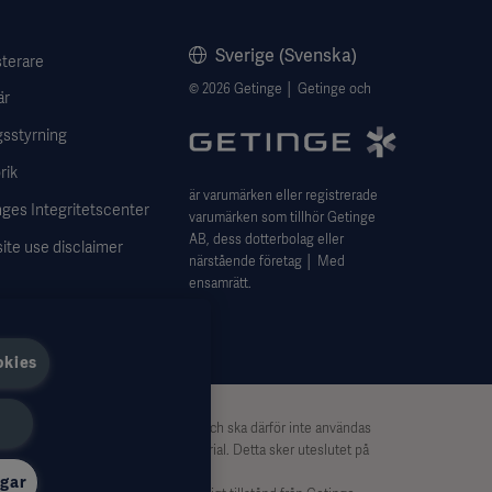
Sverige (Svenska)
sterare
© 2026 Getinge │ Getinge och
är
gsstyrning
rik
är varumärken eller registrerade
ges Integritetscenter
varumärken som tillhör Getinge
AB, dess dotterbolag eller
ite use disclaimer
närstående företag │ Med
ensamrätt.
okies
. Informationen är inte uttömmande och ska därför inte användas
n någon part baserat på detta material. Detta sker uteslutet på
ngar