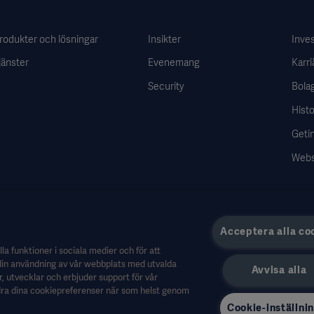
rodukter och lösningar
Insikter
Inve
jänster
Evenemang
Karri
Security
Bola
Histo
Getin
Webs
Acceptera alla co
la funktioner i sociala medier och för att
m din användning av vår webbplats med utvalda
Avvisa alla
personal eller andra professionella yrkesgrupper och ges endast i informationssyfte
, utvecklar och erbjuder support för vår
sk rådgivning. Getinge ansvarar inte för eventuella åtgärder eller försummelser frå
dra dina cookiepreferenser när som helst genom
Cookie-inställni