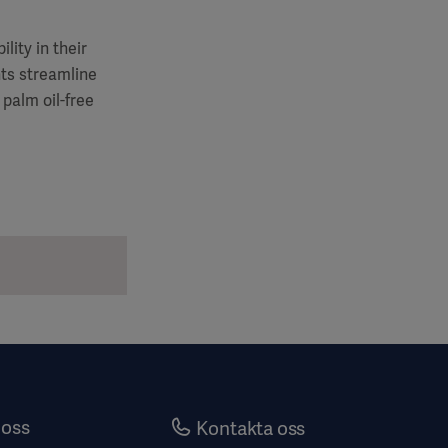
lity in their
nts streamline
palm oil-free
oss
Kontakta oss