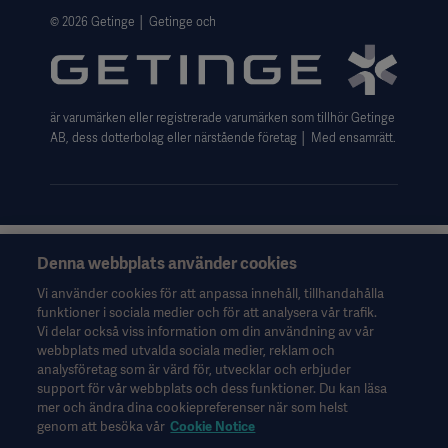
Website use disclaimer
© 2026 Getinge │ Getinge och
är varumärken eller registrerade varumärken som tillhör Getinge
AB, dess dotterbolag eller närstående företag │ Med ensamrätt.
Denna webbplats använder cookies
Denna information riktar sig uteslutande till hälso- och
sjukvårdspersonal eller andra professionella yrkesgrupper och
Vi använder cookies för att anpassa innehåll, tillhandahålla
ges endast i informationssyfte. Informationen är inte
funktioner i sociala medier och för att analysera vår trafik.
uttömmande och ska därför inte användas som ersättning för
Vi delar också viss information om din användning av vår
bruksanvisningen, servicemanualen eller medicinsk rådgivning.
webbplats med utvalda sociala medier, reklam och
Getinge ansvarar inte för eventuella åtgärder eller försummelser
analysföretag som är värd för, utvecklar och erbjuder
från någon part baserat på detta material. Detta sker uteslutet på
support för vår webbplats och dess funktioner. Du kan läsa
användarens egen risk.
mer och ändra dina cookiepreferenser när som helst
Eventuella behandlingar, lösningar eller produkter som nämns
genom att besöka vår
Cookie Notice
kanske inte är tillgängliga eller godkända i ditt land. Information