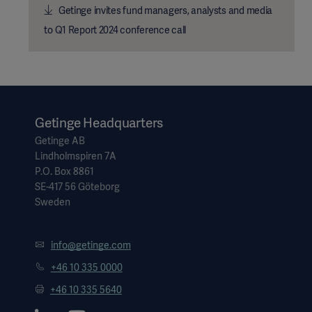
Getinge invites fund managers, analysts and media
to Q1 Report 2024 conference call
Getinge Headquarters
Getinge AB
Lindholmspiren 7A
P.O. Box 8861
SE-417 56 Göteborg
Sweden
info@getinge.com
+46 10 335 0000
+46 10 335 5640