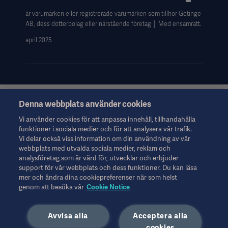
är varumärken eller registrerade varumärken som tillhör Getinge
AB, dess dotterbolag eller närstående företag │ Med ensamrätt.
april 2025
Denna webbplats använder cookies
Denna information riktar sig uteslutande till hälso- och
sjukvårdspersonal eller andra professionella yrkesgrupper och
Vi använder cookies för att anpassa innehåll, tillhandahålla
ges endast i informationssyfte. Informationen är inte
funktioner i sociala medier och för att analysera vår trafik.
uttömmande och ska därför inte användas som ersättning för
Vi delar också viss information om din användning av vår
bruksanvisningen, servicemanualen eller medicinsk rådgivning.
webbplats med utvalda sociala medier, reklam och
Getinge ansvarar inte för eventuella åtgärder eller försummelser
analysföretag som är värd för, utvecklar och erbjuder
från någon part baserat på detta material. Detta sker uteslutet på
support för vår webbplats och dess funktioner. Du kan läsa
användarens egen risk.
mer och ändra dina cookiepreferenser när som helst
Eventuella behandlingar, lösningar eller produkter som nämns
genom att besöka vår
Cookie Notice
kanske inte är tillgängliga eller godkända i ditt land. Information
får inte kopieras eller användas, helt eller delvis, utan skriftligt
Avvisa alla
Acceptera alla
tillstånd från Getinge.
Denna information är avsedd för en internationell publik utanför
cookies