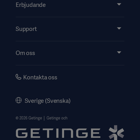
Erbjudande
Produkter och lösningar
Tjänster
Support
Insikter
Evenemang
Om oss
Security
Investerare
Karriär
Kontakta oss
Bolagsstyrning
Historik
Sverige (Svenska)
Getinges Integritetscenter
Website use disclaimer
© 2026 Getinge │ Getinge och