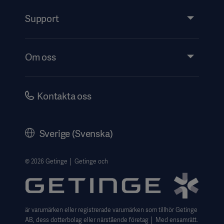
Tjänster
Support
Insikter
Evenemang
Om oss
Security
Investerare
Karriär
Kontakta oss
Bolagsstyrning
Historik
Sverige (Svenska)
Getinges Integritetscenter
Website use disclaimer
© 2026 Getinge │ Getinge och
är varumärken eller registrerade varumärken som tillhör Getinge
AB, dess dotterbolag eller närstående företag │ Med ensamrätt.