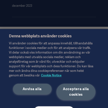
december 2023
Denna webbplats använder cookies
Denna information riktar sig uteslutande till hälso- och
sjukvårdspersonal eller andra professionella yrkesgrupper och
Vi använder cookies för att anpassa innehåll, tillhandahålla
ges endast i informationssyfte. Informationen är inte
funktioner i sociala medier och för att analysera vår trafik.
uttömmande och ska därför inte användas som ersättning för
Vi delar också viss information om din användning av vår
bruksanvisningen, servicemanualen eller medicinsk rådgivning.
webbplats med utvalda sociala medier, reklam och
Getinge ansvarar inte för eventuella åtgärder eller försummelser
analysföretag som är värd för, utvecklar och erbjuder
från någon part baserat på detta material. Detta sker uteslutet på
support för vår webbplats och dess funktioner. Du kan läsa
användarens egen risk.
mer och ändra dina cookiepreferenser när som helst
Eventuella behandlingar, lösningar eller produkter som nämns
genom att besöka vår
Cookie Notice
kanske inte är tillgängliga eller godkända i ditt land. Information
får inte kopieras eller användas, helt eller delvis, utan skriftligt
Avvisa alla
Acceptera alla
tillstånd från Getinge.
Denna information är avsedd för en internationell publik utanför
cookies
USA.
Synpunkter, åsikter och påståenden som uttrycks kommer