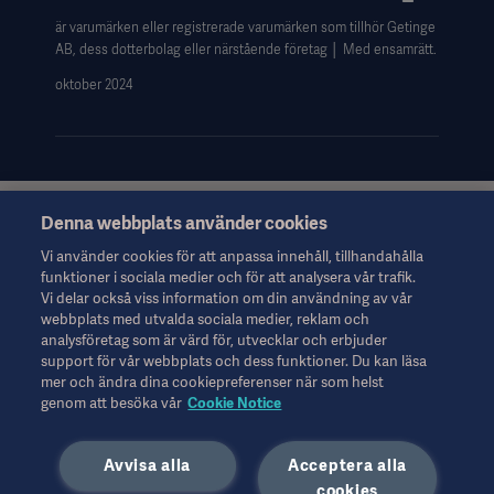
är varumärken eller registrerade varumärken som tillhör Getinge
AB, dess dotterbolag eller närstående företag │ Med ensamrätt.
oktober 2024
Denna webbplats använder cookies
Denna information riktar sig uteslutande till hälso- och
sjukvårdspersonal eller andra professionella yrkesgrupper och
Vi använder cookies för att anpassa innehåll, tillhandahålla
ges endast i informationssyfte. Informationen är inte
funktioner i sociala medier och för att analysera vår trafik.
uttömmande och ska därför inte användas som ersättning för
Vi delar också viss information om din användning av vår
bruksanvisningen, servicemanualen eller medicinsk rådgivning.
webbplats med utvalda sociala medier, reklam och
Getinge ansvarar inte för eventuella åtgärder eller försummelser
analysföretag som är värd för, utvecklar och erbjuder
från någon part baserat på detta material. Detta sker uteslutet på
support för vår webbplats och dess funktioner. Du kan läsa
användarens egen risk.
mer och ändra dina cookiepreferenser när som helst
Eventuella behandlingar, lösningar eller produkter som nämns
genom att besöka vår
Cookie Notice
kanske inte är tillgängliga eller godkända i ditt land. Information
får inte kopieras eller användas, helt eller delvis, utan skriftligt
Avvisa alla
Acceptera alla
tillstånd från Getinge.
cookies
Denna information är avsedd för en internationell publik utanför