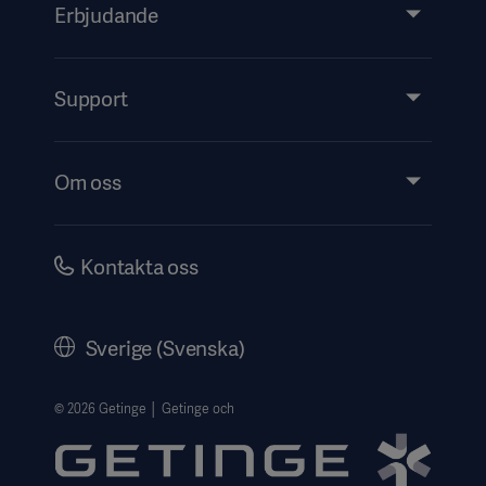
Erbjudande
Produkter och lösningar
Tjänster
Support
Insikter
Evenemang
Om oss
Security
Investerare
Karriär
Kontakta oss
Bolagsstyrning
Historik
Sverige (Svenska)
Getinges Integritetscenter
Website use disclaimer
© 2026 Getinge │ Getinge och