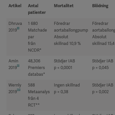
Artikel
Antal
Mortalitet
Blödning
patienter
Dhruva
1 680
Föredrar
Föredrar
[8]
2019
Matchade
aortaballongpump
aortaballo
par
Absolut
Absolut
från
skillnad 10,9 %
skillnad 15,
NCDR*
Amin
48,306
Stödjer IAB
Stödjer IAB
[9]
2019
Premiers
p < 0,0001
p = 0,045
databas*
Wernly
588
Ingen skillnad
Stödjer IAB
[10]
2019
Metaanalys
p = 0,38
p = 0,002
från 4
RCT**