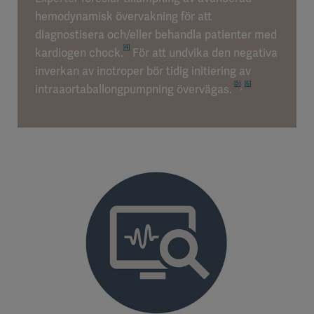
hemodynamisk övervakning för att
diagnostisera och/eller behandla patienter med
[4]
kardiogen chock.
För att undvika den negativa
inverkan av inotroper bör tidig initiering av
[5]
[6]
,
intraaortaballongpumpning övervägas.