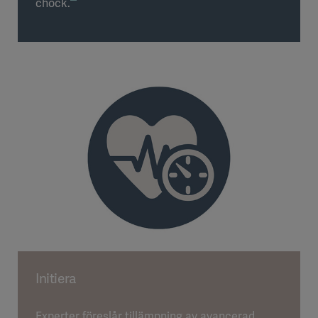
chock.
Initiera
Experter föreslår tillämpning av avancerad