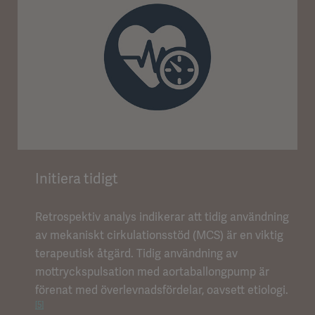
Initiera tidigt
Retrospektiv analys indikerar att tidig användning
av mekaniskt cirkulationsstöd (MCS) är en viktig
terapeutisk åtgärd. Tidig användning av
mottryckspulsation med aortaballongpump är
förenat med överlevnadsfördelar, oavsett etiologi.
[5]