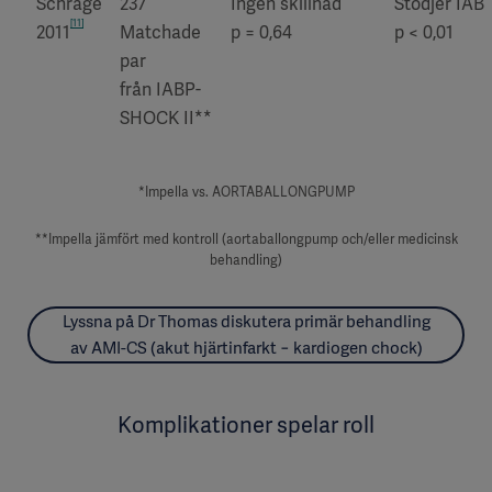
Schrage
237
Ingen skillnad
Stödjer IAB
[11]
2011
Matchade
p = 0,64
p < 0,01
par
från IABP-
SHOCK II**
*Impella vs. AORTABALLONGPUMP
**Impella jämfört med kontroll (aortaballongpump och/eller medicinsk
behandling)
Lyssna på Dr Thomas diskutera primär behandling
av AMI-CS (akut hjärtinfarkt − kardiogen chock)
Komplikationer spelar roll