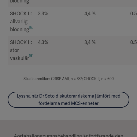
blödning
SHOCK II:
3,3%
4,4 %
0.5
allvarlig
[13]
blödning
SHOCK II:
4,3%
3,4 %
0.
stor
[13]
vaskulär
Studieanmälan: CRISP AMI, n = 337; CHOCK II, n = 600
Lyssna när Dr Seto diskuterar riskerna jämfört med
fördelarna med MCS-enheter
Aortaballongpumpsbehandling är fortfarande den