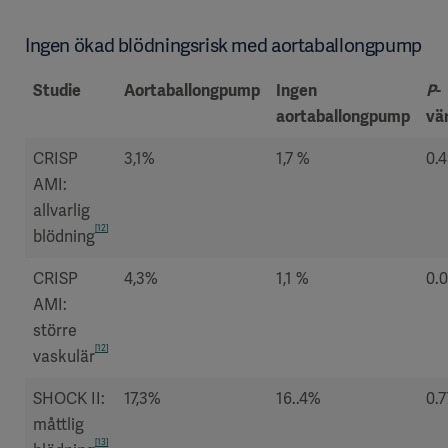
Ingen ökad blödningsrisk med aortaballongpump
Studie
Aortaballongpump
Ingen
P
-
aortaballongpump
vä
CRISP
3,1%
1,7 %
0.
AMI:
allvarlig
[12]
blödning
CRISP
4,3%
1,1 %
0.
AMI:
större
[12]
vaskulär
SHOCK II:
17,3%
16..4%
0.7
måttlig
[13]