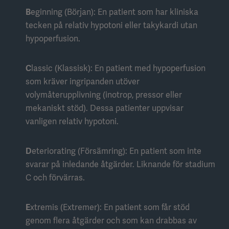
B
eginning (Början): En patient som har kliniska
tecken på relativ hypotoni eller takykardi utan
hypoperfusion.
C
lassic (Klassisk): En patient med hypoperfusion
som kräver ingripanden utöver
volymåterupplivning (inotrop, pressor eller
mekaniskt stöd). Dessa patienter uppvisar
vanligen relativ hypotoni.
D
eteriorating (Försämring): En patient som inte
svarar på inledande åtgärder. Liknande för stadium
C och förvärras.
E
xtremis (Extremer): En patient som får stöd
genom flera åtgärder och som kan drabbas av