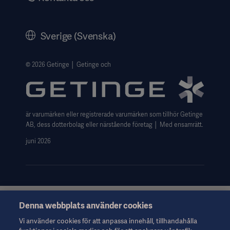
Bolagsstyrning
Historik
Sverige (Svenska)
Getinges Integritetscenter
Website use disclaimer
© 2026 Getinge │ Getinge och
är varumärken eller registrerade varumärken som tillhör Getinge
AB, dess dotterbolag eller närstående företag │ Med ensamrätt.
juni 2026
Denna webbplats använder cookies
Denna information riktar sig uteslutande till hälso- och
sjukvårdspersonal eller andra professionella yrkesgrupper och
Vi använder cookies för att anpassa innehåll, tillhandahålla
ges endast i informationssyfte. Informationen är inte