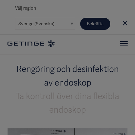
Välj region
Bekräfta
Rengöring och desinfektion
av endoskop
Ta kontroll över dina flexibla
endoskop