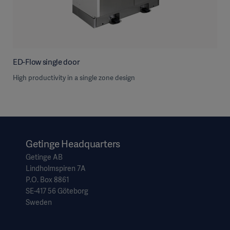
ED-Flow single door
High productivity in a single zone design
Getinge Headquarters
Getinge AB
Lindholmspiren 7A
P.O. Box 8861
SE-417 56 Göteborg
Sweden