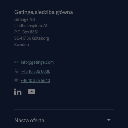
Getinge, siedziba główna
Getinge AB
Lindholmspiren 7A
P.O. Box 8861
SE-417 56 Göteborg
Sweden
info@getinge.com
+46 10 335 0000
+46 10 335 5640
Nasza oferta