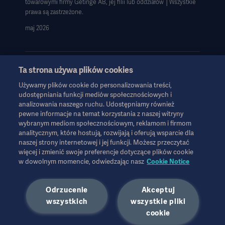
towarowymi firmy Getinge AB, jej filii lub oddziałów │Wszystkie
Strategia podatkowa 2023
prawa są zastrzeżone.
maj 2026
Ta strona używa plików cookies
Używamy plików cookie do personalizowania treści,
Informacje te są przeznaczone wyłącznie dla pracowników służby
udostępniania funkcji mediów społecznościowych i
zdrowia lub innych profesjonalnych odbiorców i mają charakter
analizowania naszego ruchu. Udostępniamy również
wyłącznie informacyjny, nie są wyczerpujące i dlatego nie należy
pewne informacje na temat korzystania z naszej witryny
ich traktować jako zamiennika instrukcji obsługi, instrukcji
wybranym mediom społecznościowym, reklamom i firmom
serwisowej lub porady lekarskiej. Firma Getinge nie ponosi
analitycznym, które hostują, rozwijają i oferują wsparcie dla
naszej strony internetowej i jej funkcji. Możesz przeczytać
odpowiedzialności za jakiekolwiek działania lub zaniechania
więcej i zmienić swoje preferencje dotyczące plików cookie
jakiejkolwiek strony oparte na tych materiałach, a poleganie na
w dowolnym momencie, odwiedzając nasz
Cookie Notice
nich odbywa się wyłącznie na ryzyko użytkownika.
Każda wymieniona terapia, rozwiązanie lub produkt mogą nie być
dostępne lub dozwolone w danym kraju. Informacji nie wolno
Odrzucenie
Akceptuj
kopiować ani wykorzystywać, w całości lub w części, bez
wszystkich
wszystkie pliki
pisemnej zgody firmy Getinge.
cookie
Informacje te są przeznaczone dla międzynarodowej
publiczności spoza USA.