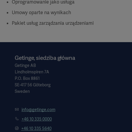
Oprogramowanie jako usługa
Umowy oparte na wynikach
Pakiet usług zarządzania urządzeniami
Getinge, siedziba główna
Getinge AB
Lindholmspiren 7A
P.O. Box 8861
SE-417 56 Göteborg
Sweden
info@getinge.com
+46 10 335 0000
+46 10 335 5640