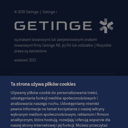
Informacje prawne
Polityka prywatności strony internetowej
© 2026 Getinge │ Getinge i
Zastrzeżenie dotyczące korzystania z witryny
Informacja o plikach cookie
są znakami towarowymi lub zarejestrowanymi znakami
Deklaracja zgodności z GDPR
towarowymi firmy Getinge AB, jej filii lub oddziałów │Wszystkie
Strategia podatkowa 2023
prawa są zastrzeżone.
wrzesień 2022
Ta strona używa plików cookies
Używamy plików cookie do personalizowania treści,
Informacje te są przeznaczone wyłącznie dla pracowników służby
udostępniania funkcji mediów społecznościowych i
zdrowia lub innych profesjonalnych odbiorców i mają charakter
analizowania naszego ruchu. Udostępniamy również
wyłącznie informacyjny, nie są wyczerpujące i dlatego nie należy
pewne informacje na temat korzystania z naszej witryny
ich traktować jako zamiennika instrukcji obsługi, instrukcji
wybranym mediom społecznościowym, reklamom i firmom
serwisowej lub porady lekarskiej. Firma Getinge nie ponosi
analitycznym, które hostują, rozwijają i oferują wsparcie dla
odpowiedzialności za jakiekolwiek działania lub zaniechania
naszej strony internetowej i jej funkcji. Możesz przeczytać