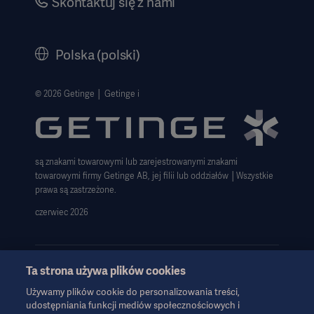
Skontaktuj się z nami
Dyrektywa o ochronie sygnalistów
Polityka korporacyjna
History
Polska (polski)
Informacje prawne
Polityka prywatności strony internetowej
© 2026 Getinge │ Getinge i
Zastrzeżenie dotyczące korzystania z witryny
Informacja o plikach cookie
są znakami towarowymi lub zarejestrowanymi znakami
Deklaracja zgodności z GDPR
towarowymi firmy Getinge AB, jej filii lub oddziałów │Wszystkie
Strategia podatkowa 2023
prawa są zastrzeżone.
czerwiec 2026
Ta strona używa plików cookies
Używamy plików cookie do personalizowania treści,
Informacje te są przeznaczone wyłącznie dla pracowników służby
udostępniania funkcji mediów społecznościowych i