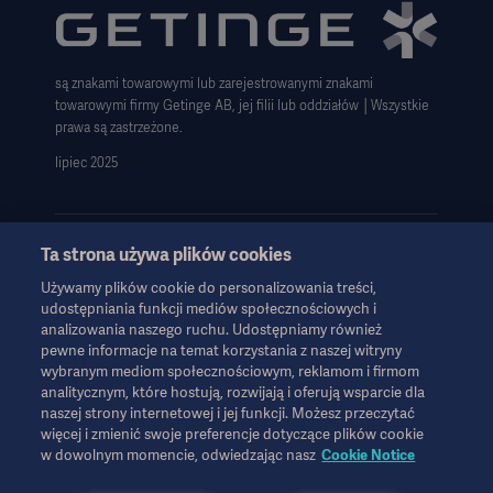
Zastrzeżenie dotyczące korzystania z witryny
Informacja o plikach cookie
są znakami towarowymi lub zarejestrowanymi znakami
Deklaracja zgodności z GDPR
towarowymi firmy Getinge AB, jej filii lub oddziałów │Wszystkie
Strategia podatkowa 2023
prawa są zastrzeżone.
lipiec 2025
Ta strona używa plików cookies
Używamy plików cookie do personalizowania treści,
Informacje te są przeznaczone wyłącznie dla pracowników służby
udostępniania funkcji mediów społecznościowych i
zdrowia lub innych profesjonalnych odbiorców i mają charakter
analizowania naszego ruchu. Udostępniamy również
wyłącznie informacyjny, nie są wyczerpujące i dlatego nie należy
pewne informacje na temat korzystania z naszej witryny
ich traktować jako zamiennika instrukcji obsługi, instrukcji
wybranym mediom społecznościowym, reklamom i firmom
serwisowej lub porady lekarskiej. Firma Getinge nie ponosi
analitycznym, które hostują, rozwijają i oferują wsparcie dla
odpowiedzialności za jakiekolwiek działania lub zaniechania
naszej strony internetowej i jej funkcji. Możesz przeczytać
więcej i zmienić swoje preferencje dotyczące plików cookie
jakiejkolwiek strony oparte na tych materiałach, a poleganie na
w dowolnym momencie, odwiedzając nasz
Cookie Notice
nich odbywa się wyłącznie na ryzyko użytkownika.
Każda wymieniona terapia, rozwiązanie lub produkt mogą nie być