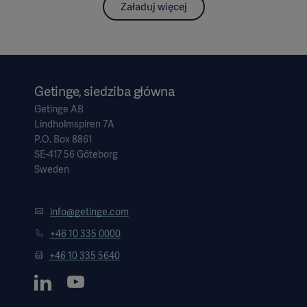
Załaduj więcej
Getinge, siedziba główna
Getinge AB
Lindholmspiren 7A
P.O. Box 8861
SE-417 56 Göteborg
Sweden
info@getinge.com
+46 10 335 0000
+46 10 335 5640