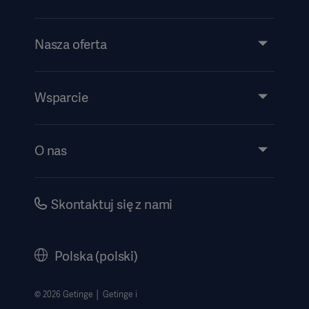
Nasza oferta
Produkty i rozwiązania
Usługi
Wsparcie
Wiedza
Wydarzenia
O nas
Instrukcje/informacje patentowe
Inwestorzy
Bezpieczeństwo
Kariera
Skontaktuj się z nami
Dyrektywa o ochronie sygnalistów
Polityka korporacyjna
History
Polska (polski)
Informacje prawne
Polityka prywatności strony internetowej
© 2026 Getinge │ Getinge i