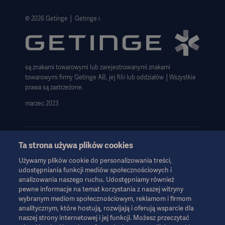
Polityka prywatności strony internetowej
© 2026 Getinge │ Getinge i
Zastrzeżenie dotyczące korzystania z witryny
Informacja o plikach cookie
są znakami towarowymi lub zarejestrowanymi znakami
Deklaracja zgodności z GDPR
towarowymi firmy Getinge AB, jej filii lub oddziałów │Wszystkie
Strategia podatkowa 2023
prawa są zastrzeżone.
marzec 2023
Ta strona używa plików cookies
Używamy plików cookie do personalizowania treści,
Informacje te są przeznaczone wyłącznie dla pracowników służby
udostępniania funkcji mediów społecznościowych i
zdrowia lub innych profesjonalnych odbiorców i mają charakter
analizowania naszego ruchu. Udostępniamy również
wyłącznie informacyjny, nie są wyczerpujące i dlatego nie należy
pewne informacje na temat korzystania z naszej witryny
ich traktować jako zamiennika instrukcji obsługi, instrukcji
wybranym mediom społecznościowym, reklamom i firmom
serwisowej lub porady lekarskiej. Firma Getinge nie ponosi
analitycznym, które hostują, rozwijają i oferują wsparcie dla
odpowiedzialności za jakiekolwiek działania lub zaniechania
naszej strony internetowej i jej funkcji. Możesz przeczytać