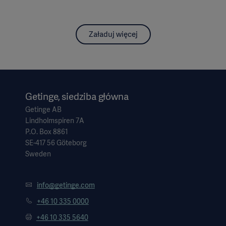
Załaduj więcej
Getinge, siedziba główna
Getinge AB
Lindholmspiren 7A
P.O. Box 8861
SE-417 56 Göteborg
Sweden
info@getinge.com
+46 10 335 0000
+46 10 335 5640