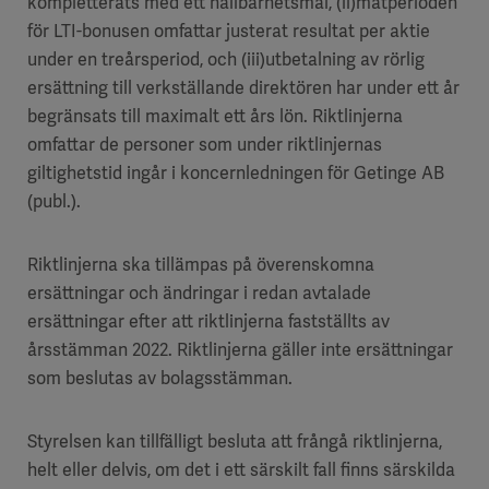
kompletterats med ett hållbarhetsmål, (ii)mätperioden
för LTI-bonusen omfattar justerat resultat per aktie
under en treårsperiod, och (iii)utbetalning av rörlig
ersättning till verkställande direktören har under ett år
begränsats till maximalt ett års lön. Riktlinjerna
omfattar de personer som under riktlinjernas
giltighetstid ingår i koncernledningen för Getinge AB
(publ.).
Riktlinjerna ska tillämpas på överenskomna
ersättningar och ändringar i redan avtalade
ersättningar efter att riktlinjerna fastställts av
årsstämman 2022. Riktlinjerna gäller inte ersättningar
som beslutas av bolagsstämman.
Styrelsen kan tillfälligt besluta att frångå riktlinjerna,
helt eller delvis, om det i ett särskilt fall finns särskilda