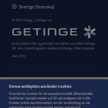
Historik
Sverige (Svenska)
Getinges Integritetscenter
Website use disclaimer
© 2026 Getinge │ Getinge och
är varumärken eller registrerade varumärken som tillhör Getinge
AB, dess dotterbolag eller närstående företag │ Med ensamrätt.
mars 2023
Denna webbplats använder cookies
Denna information riktar sig uteslutande till hälso- och
sjukvårdspersonal eller andra professionella yrkesgrupper och
Vi använder cookies för att anpassa innehåll, tillhandahålla
ges endast i informationssyfte. Informationen är inte
funktioner i sociala medier och för att analysera vår trafik.
uttömmande och ska därför inte användas som ersättning för
Vi delar också viss information om din användning av vår
bruksanvisningen, servicemanualen eller medicinsk rådgivning.
webbplats med utvalda sociala medier, reklam och