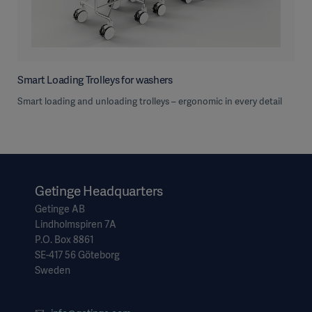
Smart Loading Trolleys for washers
Smart loading and unloading trolleys – ergonomic in every detail
Getinge Headquarters
Getinge AB
Lindholmspiren 7A
P.O. Box 8861
SE-417 56 Göteborg
Sweden