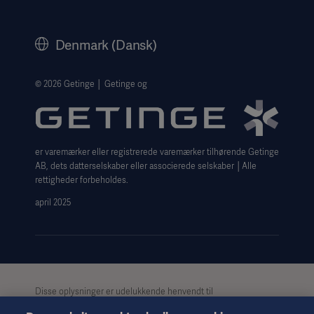
Corporate Governance
History
Denmark (Dansk)
Legal Information
Website Privacy Policy
© 2026 Getinge │ Getinge og
Website use disclaimer
Cookie Notice
er varemærker eller registrerede varemærker tilhørende Getinge
Data Subject Request Form
AB, dets datterselskaber eller associerede selskaber │Alle
rettigheder forbeholdes.
april 2025
Disse oplysninger er udelukkende henvendt til
sundhedspersonale eller andre professionelle målgrupper og er