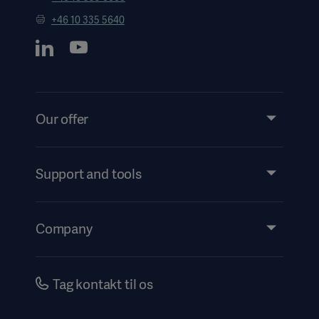
+46 10 335 5640
Our offer
Products and Solutions
Services
Support and tools
Insights
Events
Company
Instructions For Use/Patient Information
Investors
Security
Careers
Tag kontakt til os
Corporate Governance