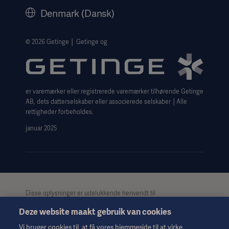
History
Denmark (Dansk)
Legal Information
Website Privacy Policy
© 2026 Getinge │ Getinge og
Website use disclaimer
Cookie Notice
er varemærker eller registrerede varemærker tilhørende Getinge
Data Subject Request Form
AB, dets datterselskaber eller associerede selskaber │Alle
rettigheder forbeholdes.
januar 2025
Disse oplysninger er udelukkende henvendt til
sundhedspersonale eller andre professionelle målgrupper og er
Deze website maakt gebruik van cookies
kun til informationsformål, er ikke udtømmende og bør derfor
ikke anvendes som erstatning for brugsanvisningen,
Vi bruger cookies til, at få vores hjemmeside til at virke