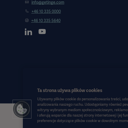
info@getinge.com
+46 10 335 0000
+46 10 335 5640
Ta strona używa plików cookies
Używamy plików cookie do personalizowania treści, udo
analizowania naszego ruchu. Udostępniamy również pew
witryny wybranym mediom społecznościowym, reklamom i
Informacje te są przeznaczone wyłącznie dla pracowników służby zdr
i oferują wsparcie dla naszej strony internetowej i jej f
preferencje dotyczące plików cookie w dowolnym mome
zamiennika instrukcji obsługi, instrukcji serwisowej lub porady leka
poleganie na nich odbywa się wyłącznie na ryzyko użytkownika.