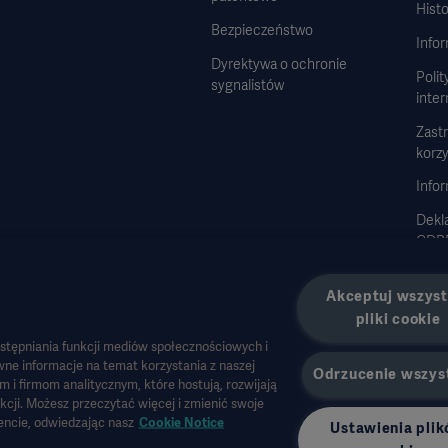
Histo
Bezpieczeństwo
Info
Dyrektywa o ochronie
Polit
sygnalistów
inte
Zast
korzy
Infor
Dekla
GDP
Stra
Akceptuj wszyst
pliki cookie
stępniania funkcji mediów społecznościowych i
ne informacje na temat korzystania z naszej
Odrzucenie wszys
 firmom analitycznym, które hostują, rozwijają
owia lub innych profesjonalnych odbiorców i mają charakter wyłącznie informacyjny,
unkcji. Możesz przeczytać więcej i zmienić swoje
ncie, odwiedzając nasz
Cookie Notice
rskiej. Firma Getinge nie ponosi odpowiedzialności za jakiekolwiek działania lub zan
Ustawienia pli