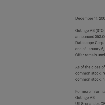
December 11, 20
Getinge AB (STO: 
announced $53.00 
Datascope Corp. 
end of January 6,
Offer remain unc
As of the close o
common stock, re
common stock, ha
For more informa
Getinge AB
Ulf Grunander, C