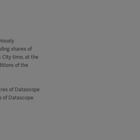
viously
nding shares of
City time, at the
itions of the
hares of Datascope
s of Datascope