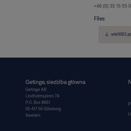
+46 (0) 35 15 55 
Files
wkr0003.p
Getinge, siedziba główna
N
Getinge AB
Lindholmspiren 7A
P.O. Box 8861
P
SE-417 56 Göteborg
U
Sweden