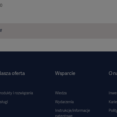
00
df
asza oferta
Wsparcie
O n
rodukty i rozwiązania
Wiedza
Inwe
sługi
Wydarzenia
Karie
Instrukcje/informacje
Polit
patentowe