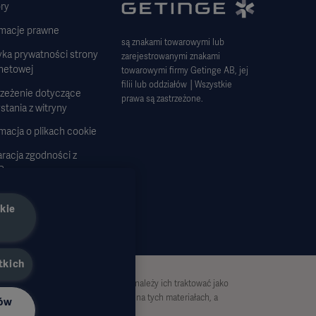
ry
rmacje prawne
są znakami towarowymi lub
yka prywatności strony
zarejestrowanymi znakami
rnetowej
towarowymi firmy Getinge AB, jej
filii lub oddziałów │Wszystkie
rzeżenie dotyczące
prawa są zastrzeżone.
stania z witryny
macja o plikach cookie
racja zgodności z
R
tegia podatkowa 2023
kie
tkich
 nie są wyczerpujące i dlatego nie należy ich traktować jako
iechania jakiejkolwiek strony oparte na tych materiałach, a
ków