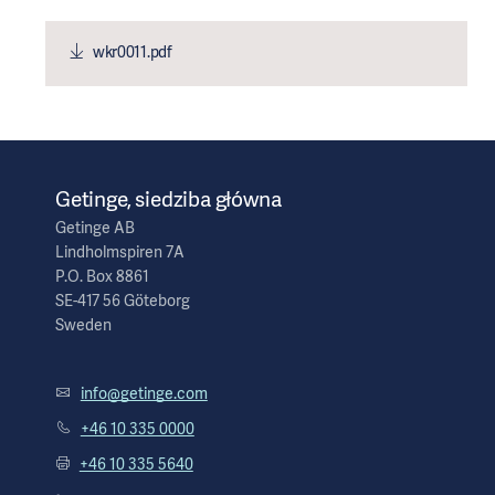
wkr0011.pdf
Getinge, siedziba główna
Getinge AB
Lindholmspiren 7A
P.O. Box 8861
SE-417 56 Göteborg
Sweden
info@getinge.com
+46 10 335 0000
+46 10 335 5640