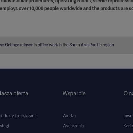
ardiovascular procedures, operating rooms, sterile reprocessin
employs over 10,000 people worldwide and the products are so
se Getinge reinvents office work in the South Asia Pacific region
asza oferta
Wsparcie
O n
rodukty i rozwiązania
Wiedza
Inwe
sługi
Wydarzenia
Karie