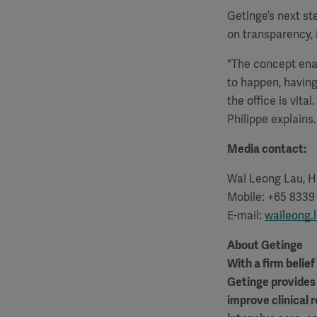
Getinge’s next st
on transparency, 
"The concept enab
to happen, having
the office is vita
Philippe explains.
Media contact:
Wai Leong Lau, H
Mobile: +65 8339
E-mail
:
waileong.
About Getinge
With a firm belie
Getinge provides 
improve clinical 