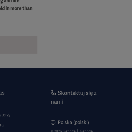
g and life
ld in more than
as
Skontaktuj się z
nami
storzy
Polska (polski)
ra
© 2026 Getinge │ Getinge i