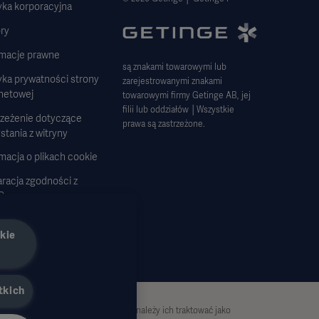
yka korporacyjna
ry
rmacje prawne
są znakami towarowymi lub
yka prywatności strony
zarejestrowanymi znakami
rnetowej
towarowymi firmy Getinge AB, jej
filii lub oddziałów │Wszystkie
rzeżenie dotyczące
prawa są zastrzeżone.
stania z witryny
macja o plikach cookie
racja zgodności z
R
tegia podatkowa 2023
kie
tkich
 nie są wyczerpujące i dlatego nie należy ich traktować jako