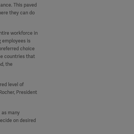
lance. This paved
here they can do
ntire workforce in
g employees is
 preferred choice
e countries that
d, the
red level of
 Rocher, President
ve as many
ecide on desired