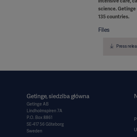
intensive care, c
science. Getinge 
135 countries.
Files
Press relea
Getinge, siedziba główna
N
Getinge AB
Lindholmspiren 7A
P.O. Box 8861
P
SE-417 56 Göteborg
U
Sweden