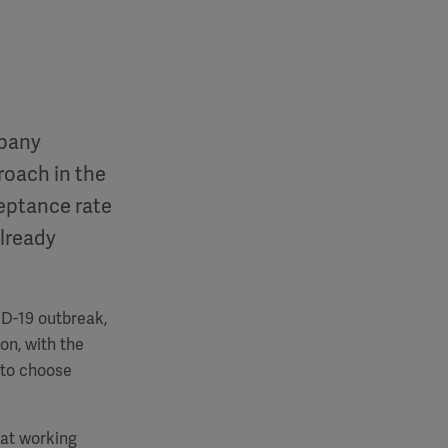
mpany
roach in the
eptance rate
already
ID-19 outbreak,
on, with the
y to choose
hat working