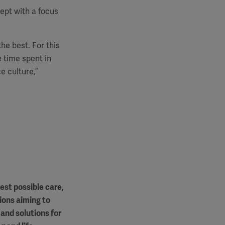
ept with a focus
he best. For this
e time spent in
e culture,”
est possible care,
ions aiming to
and solutions for