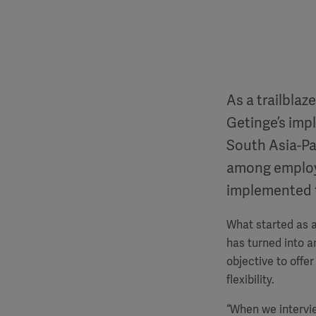
As a trailbla
Getinge’s imp
South Asia-Pa
among employe
implemented 
What started as 
has turned into a
objective to offe
flexibility.
“When we intervi