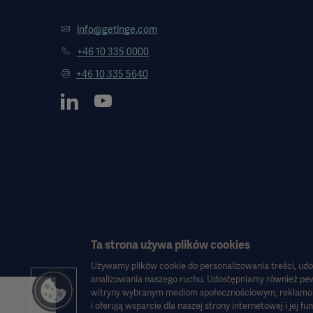
info@getinge.com
+46 10 335 0000
+46 10 335 5640
Ta strona używa plików cookies
Używamy plików cookie do personalizowania treści, udo
analizowania naszego ruchu. Udostępniamy również pew
witryny wybranym mediom społecznościowym, reklamom i
Informacje te są przeznaczone wyłącznie dla pracowników służby zdr
i oferują wsparcie dla naszej strony internetowej i jej f