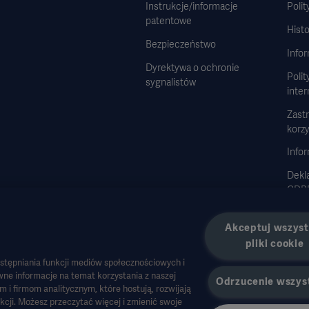
Instrukcje/informacje
Polit
patentowe
Histo
Bezpieczeństwo
Info
Dyrektywa o ochronie
Polit
sygnalistów
inte
Zast
korzy
Infor
Dekla
GDP
Stra
Akceptuj wszyst
pliki cookie
stępniania funkcji mediów społecznościowych i
ne informacje na temat korzystania z naszej
Odrzucenie wszys
 firmom analitycznym, które hostują, rozwijają
owia lub innych profesjonalnych odbiorców i mają charakter wyłącznie informacyjny,
unkcji. Możesz przeczytać więcej i zmienić swoje