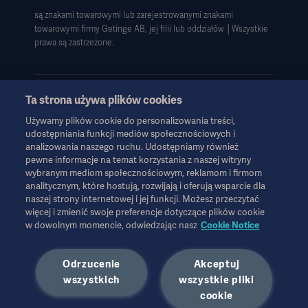
są znakami towarowymi lub zarejestrowanymi znakami
Deklaracja zgodności z GDPR
towarowymi firmy Getinge AB, jej filii lub oddziałów │Wszystkie
Strategia podatkowa 2023
prawa są zastrzeżone.
Ta strona używa plików cookies
Używamy plików cookie do personalizowania treści,
Informacje te są przeznaczone wyłącznie dla pracowników służby
udostępniania funkcji mediów społecznościowych i
zdrowia lub innych profesjonalnych odbiorców i mają charakter
analizowania naszego ruchu. Udostępniamy również
wyłącznie informacyjny, nie są wyczerpujące i dlatego nie należy
pewne informacje na temat korzystania z naszej witryny
ich traktować jako zamiennika instrukcji obsługi, instrukcji
wybranym mediom społecznościowym, reklamom i firmom
serwisowej lub porady lekarskiej. Firma Getinge nie ponosi
analitycznym, które hostują, rozwijają i oferują wsparcie dla
naszej strony internetowej i jej funkcji. Możesz przeczytać
odpowiedzialności za jakiekolwiek działania lub zaniechania
więcej i zmienić swoje preferencje dotyczące plików cookie
jakiejkolwiek strony oparte na tych materiałach, a poleganie na
w dowolnym momencie, odwiedzając nasz
Cookie Notice
nich odbywa się wyłącznie na ryzyko użytkownika.
Każda wymieniona terapia, rozwiązanie lub produkt mogą nie być
dostępne lub dozwolone w danym kraju. Informacji nie wolno
Odrzucenie
Akceptuj
kopiować ani wykorzystywać, w całości lub w części, bez
wszystkich
wszystkie pliki
pisemnej zgody firmy Getinge.
cookie
Informacje te są przeznaczone dla międzynarodowej