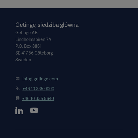
Getinge, siedziba główna
Getinge AB
Lindholmspiren 7A
P.O. Box 8861
SE-417 56 Göteborg
Sweden
info@getinge.com
+46 10 335 0000
+46 10 335 5640