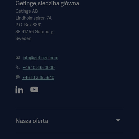
Getinge, siedziba główna
Getinge AB
Lindholmspiren 7A
P.O. Box 8861
SE-417 56 Göteborg
Sweden
info@getinge.com
+46 10 335 0000
+46 10 335 5640
Nasza oferta
Produkty i rozwiązania