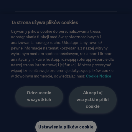
Ta strona używa plików cookies
Używamy plików cookie do personalizowania treści,
Informacje te są przeznaczone wyłącznie dla pracowników służby
udostępniania funkcji mediów społecznościowych i
zdrowia lub innych profesjonalnych odbiorców i mają charakter
analizowania naszego ruchu. Udostępniamy również
wyłącznie informacyjny, nie są wyczerpujące i dlatego nie należy
pewne informacje na temat korzystania z naszej witryny
ich traktować jako zamiennika instrukcji obsługi, instrukcji
wybranym mediom społecznościowym, reklamom i firmom
serwisowej lub porady lekarskiej. Firma Getinge nie ponosi
analitycznym, które hostują, rozwijają i oferują wsparcie dla
naszej strony internetowej i jej funkcji. Możesz przeczytać
odpowiedzialności za jakiekolwiek działania lub zaniechania
więcej i zmienić swoje preferencje dotyczące plików cookie
jakiejkolwiek strony oparte na tych materiałach, a poleganie na
w dowolnym momencie, odwiedzając nasz
Cookie Notice
nich odbywa się wyłącznie na ryzyko użytkownika.
Każda wymieniona terapia, rozwiązanie lub produkt mogą nie być
dostępne lub dozwolone w danym kraju. Informacji nie wolno
Odrzucenie
Akceptuj
kopiować ani wykorzystywać, w całości lub w części, bez
wszystkich
wszystkie pliki
pisemnej zgody firmy Getinge.
cookie
Informacje te są przeznaczone dla międzynarodowej
publiczności spoza USA.
Wyrażone poglądy, opinie i twierdzenia należą wyłącznie do
rozmówcy i nie muszą odzwierciedlać ani reprezentować
Ustawienia plików cookie
poglądów firmy Getinge