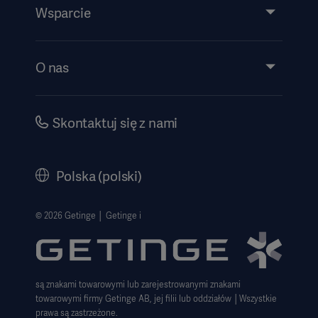
Usługi
Wsparcie
Wiedza
Wydarzenia
O nas
Instrukcje/informacje patentowe
Inwestorzy
Bezpieczeństwo
Kariera
Skontaktuj się z nami
Dyrektywa o ochronie sygnalistów
Polityka korporacyjna
History
Polska (polski)
Informacje prawne
Polityka prywatności strony internetowej
© 2026 Getinge │ Getinge i
Zastrzeżenie dotyczące korzystania z witryny
Informacja o plikach cookie
są znakami towarowymi lub zarejestrowanymi znakami
Deklaracja zgodności z GDPR
towarowymi firmy Getinge AB, jej filii lub oddziałów │Wszystkie
Strategia podatkowa 2023
prawa są zastrzeżone.