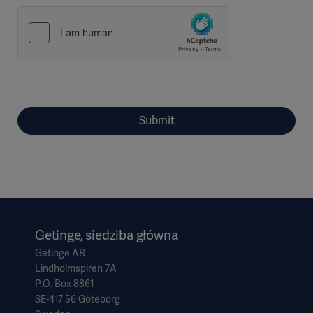
Submit
Getinge, siedziba główna
Getinge AB
Lindholmspiren 7A
P.O. Box 8861
SE-417 56 Göteborg