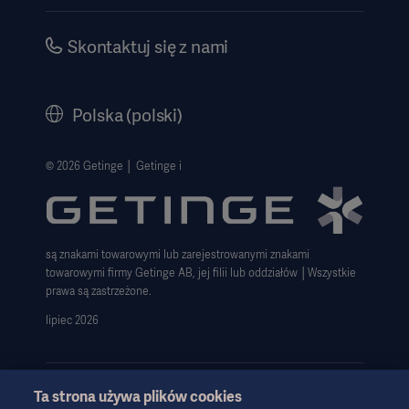
Inwestorzy
Bezpieczeństwo
Kariera
Skontaktuj się z nami
Dyrektywa o ochronie sygnalistów
Polityka korporacyjna
History
Polska (polski)
Informacje prawne
Polityka prywatności strony internetowej
© 2026 Getinge │ Getinge i
Zastrzeżenie dotyczące korzystania z witryny
Informacja o plikach cookie
są znakami towarowymi lub zarejestrowanymi znakami
Deklaracja zgodności z GDPR
towarowymi firmy Getinge AB, jej filii lub oddziałów │Wszystkie
Strategia podatkowa 2023
prawa są zastrzeżone.
lipiec 2026
Ta strona używa plików cookies