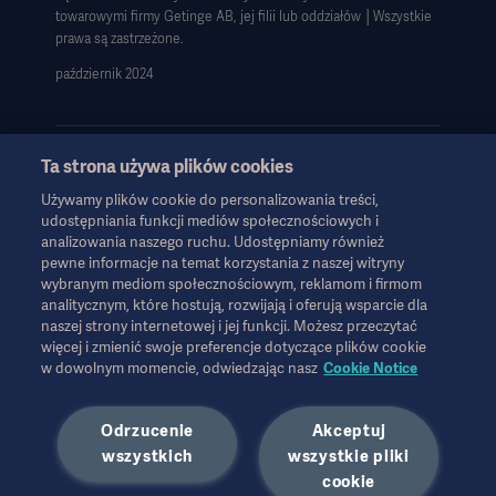
towarowymi firmy Getinge AB, jej filii lub oddziałów │Wszystkie
Strategia podatkowa 2023
prawa są zastrzeżone.
październik 2024
Ta strona używa plików cookies
Używamy plików cookie do personalizowania treści,
Informacje te są przeznaczone wyłącznie dla pracowników służby
udostępniania funkcji mediów społecznościowych i
zdrowia lub innych profesjonalnych odbiorców i mają charakter
analizowania naszego ruchu. Udostępniamy również
wyłącznie informacyjny, nie są wyczerpujące i dlatego nie należy
pewne informacje na temat korzystania z naszej witryny
ich traktować jako zamiennika instrukcji obsługi, instrukcji
wybranym mediom społecznościowym, reklamom i firmom
serwisowej lub porady lekarskiej. Firma Getinge nie ponosi
analitycznym, które hostują, rozwijają i oferują wsparcie dla
odpowiedzialności za jakiekolwiek działania lub zaniechania
naszej strony internetowej i jej funkcji. Możesz przeczytać
więcej i zmienić swoje preferencje dotyczące plików cookie
jakiejkolwiek strony oparte na tych materiałach, a poleganie na
w dowolnym momencie, odwiedzając nasz
Cookie Notice
nich odbywa się wyłącznie na ryzyko użytkownika.
Każda wymieniona terapia, rozwiązanie lub produkt mogą nie być
dostępne lub dozwolone w danym kraju. Informacji nie wolno
Odrzucenie
Akceptuj
kopiować ani wykorzystywać, w całości lub w części, bez
wszystkich
wszystkie pliki
pisemnej zgody firmy Getinge.
Informacje te są przeznaczone dla międzynarodowej
cookie