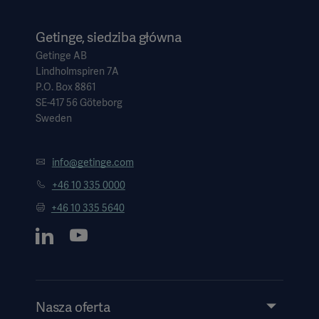
Getinge, siedziba główna
Getinge AB
Lindholmspiren 7A
P.O. Box 8861
SE-417 56 Göteborg
Sweden
info@getinge.com
+46 10 335 0000
+46 10 335 5640
Nasza oferta