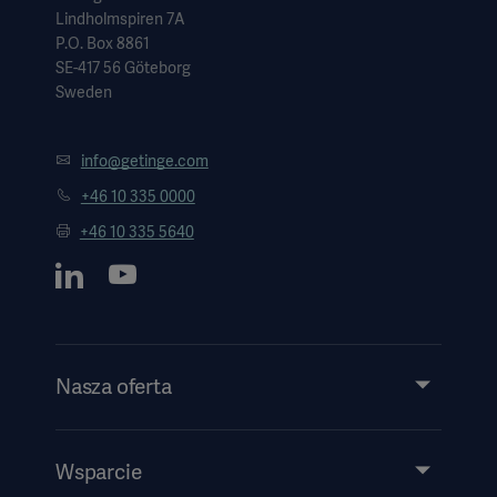
Lindholmspiren 7A
P.O. Box 8861
SE-417 56 Göteborg
Sweden
info@getinge.com
+46 10 335 0000
+46 10 335 5640
Nasza oferta
Produkty i rozwiązania
Usługi
Wsparcie