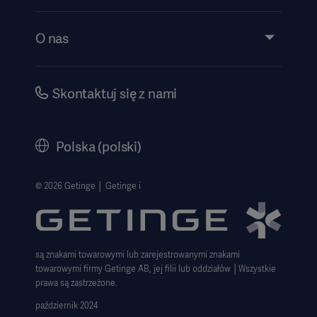
Wiedza
Wydarzenia
O nas
Instrukcje/informacje patentowe
Inwestorzy
Bezpieczeństwo
Kariera
Skontaktuj się z nami
Dyrektywa o ochronie sygnalistów
Polityka korporacyjna
History
Polska (polski)
Informacje prawne
Polityka prywatności strony internetowej
© 2026 Getinge │ Getinge i
Zastrzeżenie dotyczące korzystania z witryny
Informacja o plikach cookie
są znakami towarowymi lub zarejestrowanymi znakami
Deklaracja zgodności z GDPR
towarowymi firmy Getinge AB, jej filii lub oddziałów │Wszystkie
Strategia podatkowa 2023
prawa są zastrzeżone.
październik 2024