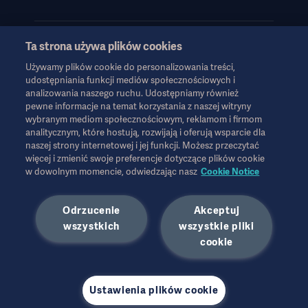
Ta strona używa plików cookies
Używamy plików cookie do personalizowania treści,
Informacje te są przeznaczone wyłącznie dla pracowników służby
udostępniania funkcji mediów społecznościowych i
zdrowia lub innych profesjonalnych odbiorców i mają charakter
analizowania naszego ruchu. Udostępniamy również
wyłącznie informacyjny, nie są wyczerpujące i dlatego nie należy
pewne informacje na temat korzystania z naszej witryny
ich traktować jako zamiennika instrukcji obsługi, instrukcji
wybranym mediom społecznościowym, reklamom i firmom
serwisowej lub porady lekarskiej. Firma Getinge nie ponosi
analitycznym, które hostują, rozwijają i oferują wsparcie dla
odpowiedzialności za jakiekolwiek działania lub zaniechania
naszej strony internetowej i jej funkcji. Możesz przeczytać
więcej i zmienić swoje preferencje dotyczące plików cookie
jakiejkolwiek strony oparte na tych materiałach, a poleganie na
w dowolnym momencie, odwiedzając nasz
Cookie Notice
nich odbywa się wyłącznie na ryzyko użytkownika.
Każda wymieniona terapia, rozwiązanie lub produkt mogą nie być
dostępne lub dozwolone w danym kraju. Informacji nie wolno
Odrzucenie
Akceptuj
kopiować ani wykorzystywać, w całości lub w części, bez
wszystkich
wszystkie pliki
pisemnej zgody firmy Getinge.
Informacje te są przeznaczone dla międzynarodowej
cookie
publiczności spoza USA.
Wyrażone poglądy, opinie i twierdzenia należą wyłącznie do
rozmówcy i nie muszą odzwierciedlać ani reprezentować
Ustawienia plików cookie
poglądów firmy Getinge