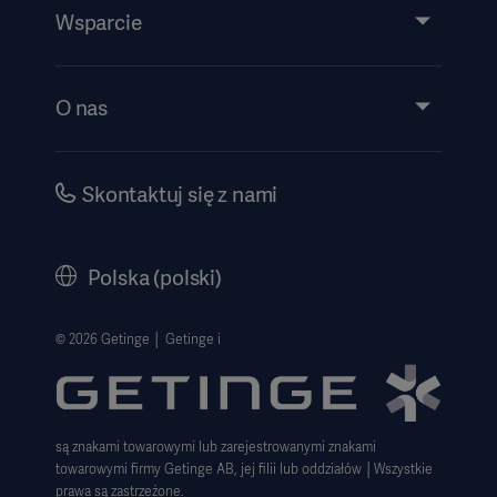
Usługi
Wsparcie
Wiedza
Wydarzenia
O nas
Instrukcje/informacje patentowe
Inwestorzy
Bezpieczeństwo
Kariera
Skontaktuj się z nami
Dyrektywa o ochronie sygnalistów
Polityka korporacyjna
History
Polska (polski)
Informacje prawne
Polityka prywatności strony internetowej
© 2026 Getinge │ Getinge i
Zastrzeżenie dotyczące korzystania z witryny
Informacja o plikach cookie
są znakami towarowymi lub zarejestrowanymi znakami
Deklaracja zgodności z GDPR
towarowymi firmy Getinge AB, jej filii lub oddziałów │Wszystkie
Strategia podatkowa 2023
prawa są zastrzeżone.