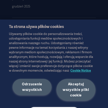
grudzień 2025
Ta strona używa plików cookies
Używamy plików cookie do personalizowania treści,
Informacje te są przeznaczone wyłącznie dla pracowników służby
udostępniania funkcji mediów społecznościowych i
zdrowia lub innych profesjonalnych odbiorców i mają charakter
analizowania naszego ruchu. Udostępniamy również
wyłącznie informacyjny, nie są wyczerpujące i dlatego nie należy
pewne informacje na temat korzystania z naszej witryny
ich traktować jako zamiennika instrukcji obsługi, instrukcji
wybranym mediom społecznościowym, reklamom i firmom
serwisowej lub porady lekarskiej. Firma Getinge nie ponosi
analitycznym, które hostują, rozwijają i oferują wsparcie dla
odpowiedzialności za jakiekolwiek działania lub zaniechania
naszej strony internetowej i jej funkcji. Możesz przeczytać
więcej i zmienić swoje preferencje dotyczące plików cookie
jakiejkolwiek strony oparte na tych materiałach, a poleganie na
w dowolnym momencie, odwiedzając nasz
Cookie Notice
nich odbywa się wyłącznie na ryzyko użytkownika.
Każda wymieniona terapia, rozwiązanie lub produkt mogą nie być
dostępne lub dozwolone w danym kraju. Informacji nie wolno
Odrzucenie
Akceptuj
kopiować ani wykorzystywać, w całości lub w części, bez
wszystkich
wszystkie pliki
pisemnej zgody firmy Getinge.
Informacje te są przeznaczone dla międzynarodowej
cookie
publiczności spoza USA.
Wyrażone poglądy, opinie i twierdzenia należą wyłącznie do