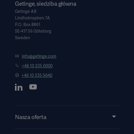
Getinge, siedziba główna
Getinge AB
Lindholmspiren 7A
P.O. Box 8861
SE-417 56 Göteborg
Sweden
info@getinge.com
+46 10 335 0000
+46 10 335 5640
Nasza oferta
Produkty i rozwiązania