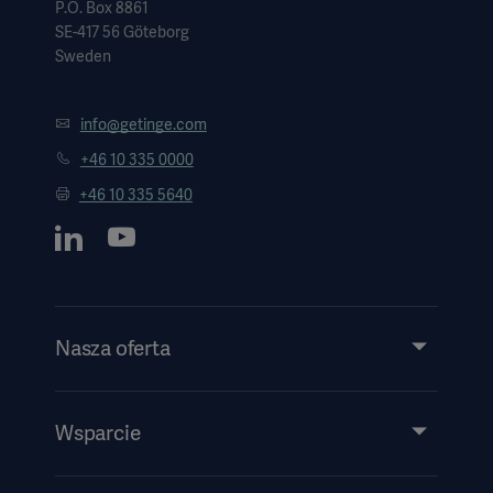
P.O. Box 8861
SE-417 56 Göteborg
Sweden
info@getinge.com
+46 10 335 0000
+46 10 335 5640
Nasza oferta
Produkty i rozwiązania
Usługi
Wsparcie
Wiedza