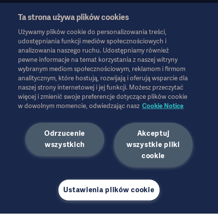
Ta strona używa plików cookies
Używamy plików cookie do personalizowania treści,
Informacje te są przeznaczone wyłącznie dla pracowników służby
udostępniania funkcji mediów społecznościowych i
zdrowia lub innych profesjonalnych odbiorców i mają charakter
analizowania naszego ruchu. Udostępniamy również
wyłącznie informacyjny, nie są wyczerpujące i dlatego nie należy
pewne informacje na temat korzystania z naszej witryny
ich traktować jako zamiennika instrukcji obsługi, instrukcji
wybranym mediom społecznościowym, reklamom i firmom
serwisowej lub porady lekarskiej. Firma Getinge nie ponosi
analitycznym, które hostują, rozwijają i oferują wsparcie dla
odpowiedzialności za jakiekolwiek działania lub zaniechania
naszej strony internetowej i jej funkcji. Możesz przeczytać
więcej i zmienić swoje preferencje dotyczące plików cookie
jakiejkolwiek strony oparte na tych materiałach, a poleganie na
w dowolnym momencie, odwiedzając nasz
Cookie Notice
nich odbywa się wyłącznie na ryzyko użytkownika.
Każda wymieniona terapia, rozwiązanie lub produkt mogą nie być
dostępne lub dozwolone w danym kraju. Informacji nie wolno
Odrzucenie
Akceptuj
kopiować ani wykorzystywać, w całości lub w części, bez
wszystkich
wszystkie pliki
pisemnej zgody firmy Getinge.
Informacje te są przeznaczone dla międzynarodowej
cookie
publiczności spoza USA.
Wyrażone poglądy, opinie i twierdzenia należą wyłącznie do
rozmówcy i nie muszą odzwierciedlać ani reprezentować
Ustawienia plików cookie
poglądów firmy Getinge