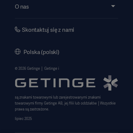
Wydarzenia
O nas
Instrukcje/informacje patentowe
Inwestorzy
Bezpieczeństwo
Kariera
Skontaktuj się z nami
Dyrektywa o ochronie sygnalistów
Polityka korporacyjna
History
Polska (polski)
Informacje prawne
Polityka prywatności strony internetowej
© 2026 Getinge │ Getinge i
Zastrzeżenie dotyczące korzystania z witryny
Informacja o plikach cookie
są znakami towarowymi lub zarejestrowanymi znakami
Deklaracja zgodności z GDPR
towarowymi firmy Getinge AB, jej filii lub oddziałów │Wszystkie
Strategia podatkowa 2023
prawa są zastrzeżone.
lipiec 2025