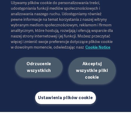
Używamy plików cookie do personalizowania treści,
Informacje te są przeznaczone wyłącznie dla pracowników służby
udostępniania funkcji mediów społecznościowych i
zdrowia lub innych profesjonalnych odbiorców i mają charakter
analizowania naszego ruchu. Udostępniamy również
wyłącznie informacyjny, nie są wyczerpujące i dlatego nie należy
pewne informacje na temat korzystania z naszej witryny
ich traktować jako zamiennika instrukcji obsługi, instrukcji
wybranym mediom społecznościowym, reklamom i firmom
serwisowej lub porady lekarskiej. Firma Getinge nie ponosi
analitycznym, które hostują, rozwijają i oferują wsparcie dla
naszej strony internetowej i jej funkcji. Możesz przeczytać
odpowiedzialności za jakiekolwiek działania lub zaniechania
więcej i zmienić swoje preferencje dotyczące plików cookie
jakiejkolwiek strony oparte na tych materiałach, a poleganie na
w dowolnym momencie, odwiedzając nasz
Cookie Notice
nich odbywa się wyłącznie na ryzyko użytkownika.
Każda wymieniona terapia, rozwiązanie lub produkt mogą nie być
dostępne lub dozwolone w danym kraju. Informacji nie wolno
Odrzucenie
Akceptuj
kopiować ani wykorzystywać, w całości lub w części, bez
wszystkich
wszystkie pliki
pisemnej zgody firmy Getinge.
cookie
Informacje te są przeznaczone dla międzynarodowej
publiczności spoza USA.
Wyrażone poglądy, opinie i twierdzenia należą wyłącznie do
rozmówcy i nie muszą odzwierciedlać ani reprezentować
Ustawienia plików cookie
poglądów firmy Getinge