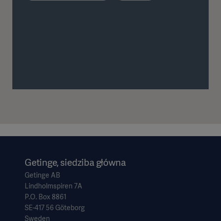
Getinge, siedziba główna
Getinge AB
Lindholmspiren 7A
P.O. Box 8861
SE-417 56 Göteborg
Sweden