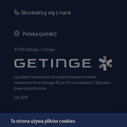
Bezpieczeństwo
Kariera
Skontaktuj się z nami
Dyrektywa o ochronie sygnalistów
Polityka korporacyjna
History
Polska (polski)
Informacje prawne
Polityka prywatności strony internetowej
© 2026 Getinge │ Getinge i
Zastrzeżenie dotyczące korzystania z witryny
Informacja o plikach cookie
są znakami towarowymi lub zarejestrowanymi znakami
Deklaracja zgodności z GDPR
towarowymi firmy Getinge AB, jej filii lub oddziałów │Wszystkie
Strategia podatkowa 2023
prawa są zastrzeżone.
luty 2024
Ta strona używa plików cookies