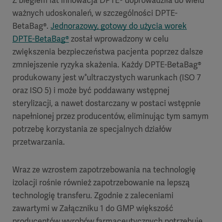
Z biegiem lat innowacja DPTE® doprowadziła do wielu
ważnych udoskonaleń, w szczególności DPTE-
BetaBag®.
Jednorazowy, gotowy do użycia worek
DPTE-BetaBag®
został wprowadzony w celu
zwiększenia bezpieczeństwa pacjenta poprzez dalsze
zmniejszenie ryzyka skażenia. Każdy DPTE-BetaBag®
produkowany jest w°ultraczystych warunkach (ISO 7
oraz ISO 5) i może być poddawany wstępnej
sterylizacji, a nawet dostarczany w postaci wstępnie
napełnionej przez producentów, eliminując tym samym
potrzebę korzystania ze specjalnych działów
przetwarzania.
Wraz ze wzrostem zapotrzebowania na technologię
izolacji rośnie również zapotrzebowanie na lepszą
technologię transferu. Zgodnie z zaleceniami
zawartymi w Załączniku 1 do GMP większość
producentów wyrobów farmaceutycznych potrzebuje