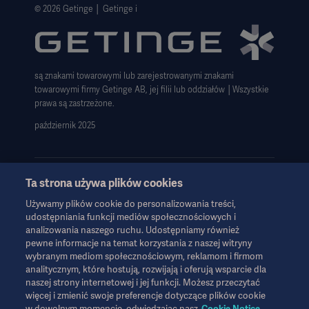
Polityka prywatności strony internetowej
© 2026 Getinge │ Getinge i
Zastrzeżenie dotyczące korzystania z witryny
Informacja o plikach cookie
są znakami towarowymi lub zarejestrowanymi znakami
Deklaracja zgodności z GDPR
towarowymi firmy Getinge AB, jej filii lub oddziałów │Wszystkie
Strategia podatkowa 2023
prawa są zastrzeżone.
październik 2025
Ta strona używa plików cookies
Używamy plików cookie do personalizowania treści,
Informacje te są przeznaczone wyłącznie dla pracowników służby
udostępniania funkcji mediów społecznościowych i
zdrowia lub innych profesjonalnych odbiorców i mają charakter
analizowania naszego ruchu. Udostępniamy również
wyłącznie informacyjny, nie są wyczerpujące i dlatego nie należy
pewne informacje na temat korzystania z naszej witryny
ich traktować jako zamiennika instrukcji obsługi, instrukcji
wybranym mediom społecznościowym, reklamom i firmom
serwisowej lub porady lekarskiej. Firma Getinge nie ponosi
analitycznym, które hostują, rozwijają i oferują wsparcie dla
odpowiedzialności za jakiekolwiek działania lub zaniechania
naszej strony internetowej i jej funkcji. Możesz przeczytać
więcej i zmienić swoje preferencje dotyczące plików cookie
jakiejkolwiek strony oparte na tych materiałach, a poleganie na
w dowolnym momencie, odwiedzając nasz
Cookie Notice