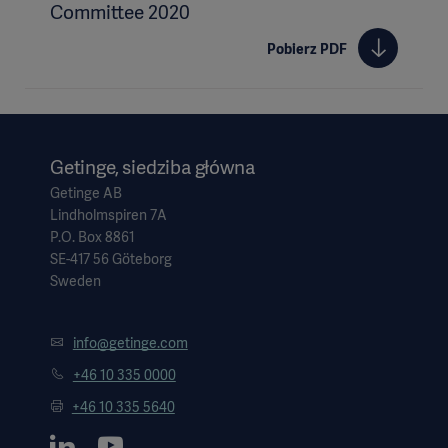
Committee 2020
Pobierz PDF
Getinge, siedziba główna
Getinge AB
Lindholmspiren 7A
P.O. Box 8861
SE-417 56 Göteborg
Sweden
info@getinge.com
+46 10 335 0000
+46 10 335 5640