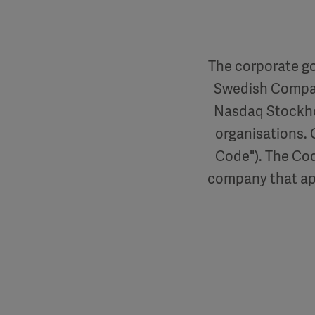
The corporate go
Swedish Compani
Nasdaq Stockho
organisations.
Code"). The Cod
company that app