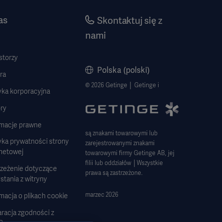
as
Skontaktuj się z
nami
storzy
Polska (polski)
ra
© 2026 Getinge │ Getinge i
yka korporacyjna
ry
rmacje prawne
są znakami towarowymi lub
yka prywatności strony
zarejestrowanymi znakami
rnetowej
towarowymi firmy Getinge AB, jej
filii lub oddziałów │Wszystkie
rzeżenie dotyczące
prawa są zastrzeżone.
stania z witryny
marzec 2026
macja o plikach cookie
racja zgodności z