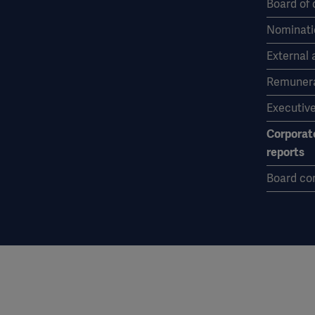
Board of 
Nominati
External 
Remunera
Executiv
Corporat
reports
Board co