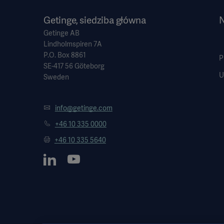
Getinge, siedziba główna
N
Getinge AB
Lindholmspiren 7A
P.O. Box 8861
P
SE-417 56 Göteborg
U
Sweden
info@getinge.com
+46 10 335 0000
+46 10 335 5640