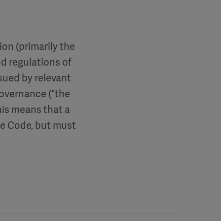
on (primarily the
d regulations of
ued by relevant
overnance ("the
his means that a
he Code, but must