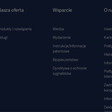
asza oferta
Wsparcie
O n
rodukty i rozwiązania
Wiedza
Inwe
sługi
Wydarzenia
Karie
Instrukcje/informacje
Polit
patentowe
Histo
Bezpieczeństwo
Info
Dyrektywa o ochronie
Polit
sygnalistów
inte
Zast
korzy
Infor
Dekla