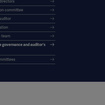
directors
on committee
auditor
tion
e team
e governance and auditor's
mmittees