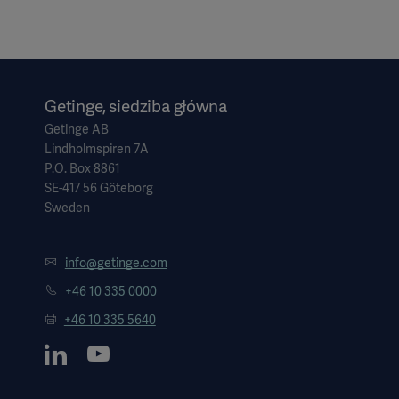
Getinge, siedziba główna
Getinge AB
Lindholmspiren 7A
P.O. Box 8861
SE-417 56 Göteborg
Sweden
info@getinge.com
+46 10 335 0000
+46 10 335 5640