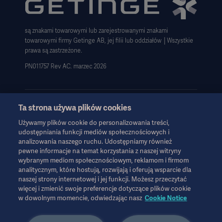
Informacja o plikach cookie
są znakami towarowymi lub zarejestrowanymi znakami
Deklaracja zgodności z GDPR
towarowymi firmy Getinge AB, jej filii lub oddziałów │Wszystkie
Strategia podatkowa 2023
prawa są zastrzeżone.
PN011757 Rev AC. marzec 2026
Ta strona używa plików cookies
Używamy plików cookie do personalizowania treści,
Informacje te są przeznaczone wyłącznie dla pracowników służby
udostępniania funkcji mediów społecznościowych i
zdrowia lub innych profesjonalnych odbiorców i mają charakter
analizowania naszego ruchu. Udostępniamy również
wyłącznie informacyjny, nie są wyczerpujące i dlatego nie należy
pewne informacje na temat korzystania z naszej witryny
ich traktować jako zamiennika instrukcji obsługi, instrukcji
wybranym mediom społecznościowym, reklamom i firmom
serwisowej lub porady lekarskiej. Firma Getinge nie ponosi
analitycznym, które hostują, rozwijają i oferują wsparcie dla
odpowiedzialności za jakiekolwiek działania lub zaniechania
naszej strony internetowej i jej funkcji. Możesz przeczytać
więcej i zmienić swoje preferencje dotyczące plików cookie
jakiejkolwiek strony oparte na tych materiałach, a poleganie na
w dowolnym momencie, odwiedzając nasz
Cookie Notice
nich odbywa się wyłącznie na ryzyko użytkownika.
Każda wymieniona terapia, rozwiązanie lub produkt mogą nie być
dostępne lub dozwolone w danym kraju. Informacji nie wolno