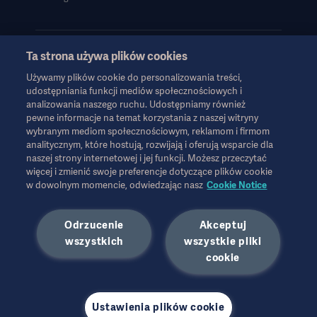
Ta strona używa plików cookies
Używamy plików cookie do personalizowania treści,
Informacje te są przeznaczone wyłącznie dla pracowników służby
udostępniania funkcji mediów społecznościowych i
zdrowia lub innych profesjonalnych odbiorców i mają charakter
analizowania naszego ruchu. Udostępniamy również
wyłącznie informacyjny, nie są wyczerpujące i dlatego nie należy
pewne informacje na temat korzystania z naszej witryny
ich traktować jako zamiennika instrukcji obsługi, instrukcji
wybranym mediom społecznościowym, reklamom i firmom
serwisowej lub porady lekarskiej. Firma Getinge nie ponosi
analitycznym, które hostują, rozwijają i oferują wsparcie dla
naszej strony internetowej i jej funkcji. Możesz przeczytać
odpowiedzialności za jakiekolwiek działania lub zaniechania
więcej i zmienić swoje preferencje dotyczące plików cookie
jakiejkolwiek strony oparte na tych materiałach, a poleganie na
w dowolnym momencie, odwiedzając nasz
Cookie Notice
nich odbywa się wyłącznie na ryzyko użytkownika.
Każda wymieniona terapia, rozwiązanie lub produkt mogą nie być
dostępne lub dozwolone w danym kraju. Informacji nie wolno
Odrzucenie
Akceptuj
kopiować ani wykorzystywać, w całości lub w części, bez
wszystkich
wszystkie pliki
pisemnej zgody firmy Getinge.
cookie
Informacje te są przeznaczone dla międzynarodowej
publiczności spoza USA.
Wyrażone poglądy, opinie i twierdzenia należą wyłącznie do
rozmówcy i nie muszą odzwierciedlać ani reprezentować
Ustawienia plików cookie
poglądów firmy Getinge