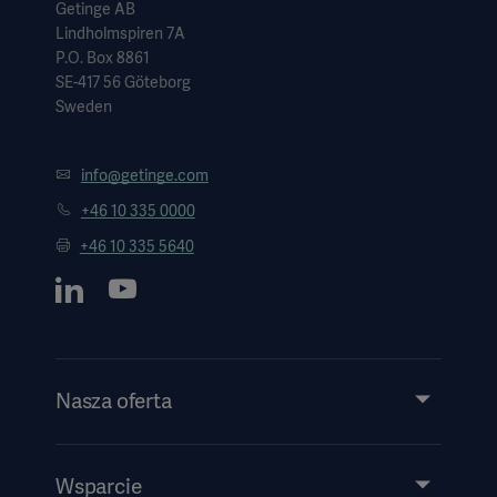
Getinge AB
Lindholmspiren 7A
P.O. Box 8861
SE-417 56 Göteborg
Sweden
info@getinge.com
+46 10 335 0000
+46 10 335 5640
Nasza oferta
Produkty i rozwiązania
Usługi
Wsparcie