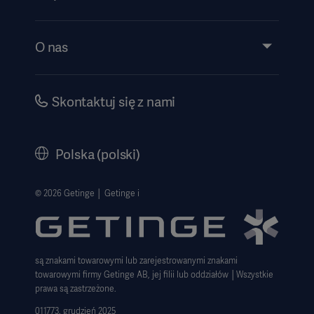
Wiedza
Wydarzenia
O nas
Instrukcje/informacje patentowe
Inwestorzy
Bezpieczeństwo
Kariera
Skontaktuj się z nami
Dyrektywa o ochronie sygnalistów
Polityka korporacyjna
History
Polska (polski)
Informacje prawne
Polityka prywatności strony internetowej
© 2026 Getinge │ Getinge i
Zastrzeżenie dotyczące korzystania z witryny
Informacja o plikach cookie
są znakami towarowymi lub zarejestrowanymi znakami
Deklaracja zgodności z GDPR
towarowymi firmy Getinge AB, jej filii lub oddziałów │Wszystkie
Strategia podatkowa 2023
prawa są zastrzeżone.
011773. grudzień 2025