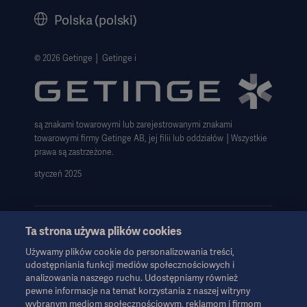
History
Polska (polski)
Informacje prawne
Polityka prywatności strony internetowej
© 2026 Getinge │ Getinge i
Zastrzeżenie dotyczące korzystania z witryny
Informacja o plikach cookie
są znakami towarowymi lub zarejestrowanymi znakami
Deklaracja zgodności z GDPR
towarowymi firmy Getinge AB, jej filii lub oddziałów │Wszystkie
Strategia podatkowa 2023
prawa są zastrzeżone.
styczeń 2025
Ta strona używa plików cookies
Używamy plików cookie do personalizowania treści,
Informacje te są przeznaczone wyłącznie dla pracowników służby
udostępniania funkcji mediów społecznościowych i
zdrowia lub innych profesjonalnych odbiorców i mają charakter
analizowania naszego ruchu. Udostępniamy również
wyłącznie informacyjny, nie są wyczerpujące i dlatego nie należy
pewne informacje na temat korzystania z naszej witryny
ich traktować jako zamiennika instrukcji obsługi, instrukcji
wybranym mediom społecznościowym, reklamom i firmom