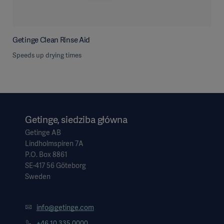
Getinge Clean Rinse Aid
Speeds up drying times
Getinge, siedziba główna
Getinge AB
Lindholmspiren 7A
P.O. Box 8861
SE-417 56 Göteborg
Sweden
info@getinge.com
+46 10 335 0000